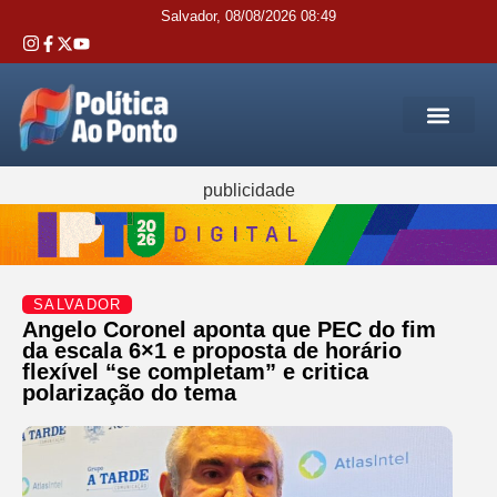
Salvador, 08/08/2026 08:49
REGIÃO M
INTERIOR DA BAHIA
JUSTIÇA E 
SERVIÇOS PÚB
publicidade
SALVADOR
Angelo Coronel aponta que PEC do fim
da escala 6×1 e proposta de horário
flexível “se completam” e critica
polarização do tema