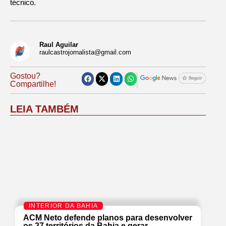
técnico.
Raul Aguilar
raulcastrojornalista@gmail.com
Gostou?
Compartilhe!
LEIA TAMBÉM
INTERIOR DA BAHIA
ACM Neto defende planos para desenvolver
os 27 territórios da Bahia e gerar