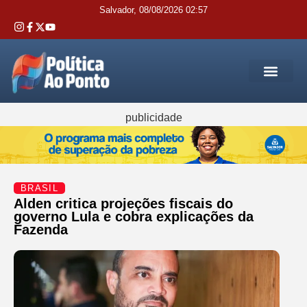
Salvador, 08/08/2026 02:57
REGIÃO M
INTERIOR DA BAHIA
JUSTIÇA E 
SERVIÇOS PÚB
publicidade
BRASIL
Alden critica projeções fiscais do
governo Lula e cobra explicações da
Fazenda