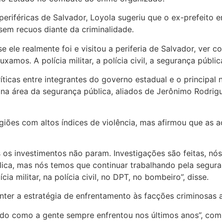
iféricas de Salvador, Loyola sugeriu que o ex-prefeito e
em recuos diante da criminalidade.
se ele realmente foi e visitou a periferia de Salvador, ver 
xamos. A polícia militar, a polícia civil, a segurança públ
íticas entre integrantes do governo estadual e o princip
as na área da segurança pública, aliados de Jerônimo Rodr
giões com altos índices de violência, mas afirmou que as aç
 os investimentos não param. Investigações são feitas, nós
ica, mas nós temos que continuar trabalhando pela seguran
a militar, na polícia civil, no DPT, no bombeiro”, disse.
ter a estratégia de enfrentamento às facções criminosas 
ado como a gente sempre enfrentou nos últimos anos”, com